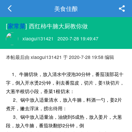
美食佳酿
[
] 西红柿牛腩大厨教你做
家常菜
xiaogui131421
2020-7-28 19:49:47
本帖最后由 xiaogui131421 于 2020-7-28 19:58 编辑
1、牛腩切块，放入清水中浸泡30分钟，番茄顶部花十
字，倒入开水烫2分钟，剥去番茄皮，切片，姜1块切片，
大葱半根切小段，香菜1根切末：
2、锅中放入适量清水，放入牛腩，料酒一勺，姜2片
煮开，撇去浮沫，捞出待用：
3、锅中放入适量油，油烧到5成热，放入姜片，大葱
段，放入牛腩，番茄块翻炒2分钟，倒