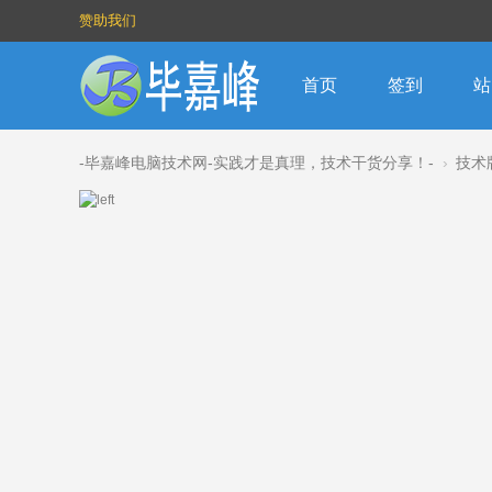
赞助我们
首页
签到
站
-毕嘉峰电脑技术网-实践才是真理，技术干货分享！-
›
技术
器部