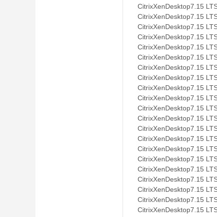
CitrixXenDesktop
CitrixXenDesktop
CitrixXenDesktop
CitrixXenDesktop
CitrixXenDesktop
CitrixXenDesktop
CitrixXenDesktop
CitrixXenDesktop
CitrixXenDesktop
CitrixXenDesktop
CitrixXenDesktop
CitrixXenDesktop
CitrixXenDesktop
CitrixXenDesktop
CitrixXenDesktop
CitrixXenDesktop
CitrixXenDesktop
CitrixXenDesktop
CitrixXenDesktop
CitrixXenDesktop
CitrixXenDesktop