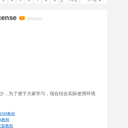
3
4
5
6
7
8
9
/ 9 页
下一页
ense
[复制链接]
建教程少之又少，为了便于大家学习，现在结合实际使用环境
添加SR教程
HA教程
S安装教程