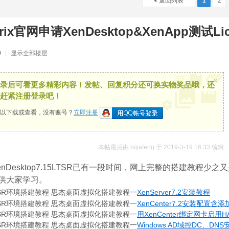
返回列表
1
2
trix官网申请XenDesktop&XenApp测试Lic
9
|
显示全部楼层
×
录后可看更多精彩内容！发帖、回复积分还可换实物奖品哦，还
赶紧注册登录吧！
以下载或查看，没有账号？
立即注册
本帖最后由 bijiafeng 于 2019-3-19 16:33 编辑
p & XenDesktop7.15LTSR已有一段时间，网上完整的搭
供大家学习。
7.15 LTSR环境搭建教程 思杰桌面虚拟化搭建教程一
XenServer7.2安装教程
7.15 LTSR环境搭建教程 思杰桌面虚拟化搭建教程一
XenCenter7.2安装配置含
7.15 LTSR环境搭建教程 思杰桌面虚拟化搭建教程一
用XenCenter绑定网卡启用
7.15 LTSR环境搭建教程 思杰桌面虚拟化搭建教程一
Windows AD域控DC、DN