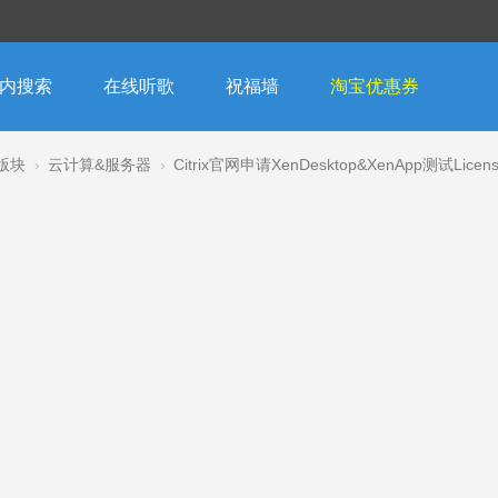
内搜索
在线听歌
祝福墙
淘宝优惠券
版块
›
云计算&服务器
›
Citrix官网申请XenDesktop&XenApp测试Licen