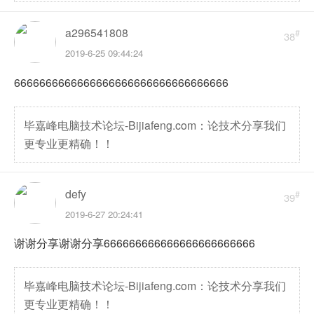
a296541808
#
38
2019-6-25 09:44:24
6666666666666666666666666666666666
毕嘉峰电脑技术论坛-Bijiafeng.com：论技术分享我们
更专业更精确！！
defy
#
39
2019-6-27 20:24:41
谢谢分享谢谢分享666666666666666666666666
毕嘉峰电脑技术论坛-Bijiafeng.com：论技术分享我们
更专业更精确！！