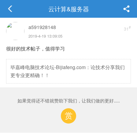
云计算&服务器
a591928148
#
31
2019-4-19 13:09:05
很好的技术帖子，值得学习
毕嘉峰电脑技术论坛-Bijiafeng.com：论技术分享我们
更专业更精确！！
如果觉得还不错就赞助下我们，让我们做的更好.....
赏